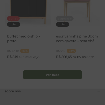
outlet
esgotado
último
último
buffet médio ship -
escrivaninha pine 80cm
preto
com gaveta - rosa chá
Preço
Preço
R$ 1.449
-41%
R$ 949
-15%
normal
normal
Preço
Preço
R$ 849
R$ 806,65
ou 12x R$ 70,75
ou 12x R$ 67,22
promocional
promocional
ver tudo
sobre nós