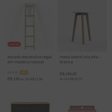
outlet
escada decorativa regal
mesa lateral orla alta -
em madeira natural
branca
Preço
Preço
R$ 239
-42%
R$ 249,00
normal
normal
Preço
R$ 139
ou 12x R$ 20,75
ou 12x R$ 11,58
promocional