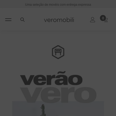
pular para o conteúdo
Uma seleção de movéis com entrega expressa
0
0
itens